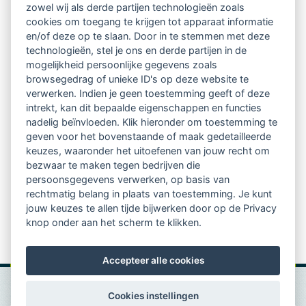
zowel wij als derde partijen technologieën zoals
Netwerk van 2100 professionals in 14
cookies om toegang te krijgen tot apparaat informatie
regio's
en/of deze op te slaan. Door in te stemmen met deze
technologieën, stel je ons en derde partijen in de
mogelijkheid persoonlijke gegevens zoals
Vindbaar voor opdrachtgevers
browsegedrag of unieke ID's op deze website te
verwerken. Indien je geen toestemming geeft of deze
Tijdschrift voor
intrekt, kan dit bepaalde eigenschappen en functies
Begeleidingskunde & kennisbank
nadelig beïnvloeden. Klik hieronder om toestemming te
geven voor het bovenstaande of maak gedetailleerde
keuzes, waaronder het uitoefenen van jouw recht om
Beroepsregistratie (LVSC keurmerk)
bezwaar te maken tegen bedrijven die
persoonsgegevens verwerken, op basis van
Lid worden van LVSC
rechtmatig belang in plaats van toestemming. Je kunt
jouw keuzes te allen tijde bijwerken door op de Privacy
knop onder aan het scherm te klikken.
Accepteer alle cookies
Cookies instellingen