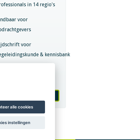
rofessionals in 14 regio's
indbaar voor
pdrachtgevers
ijdschrift voor
egeleidingskunde & kennisbank
eroepsregistratie (LVSC
eurmerk)
 worden van LVSC
teer alle cookies
ies instellingen