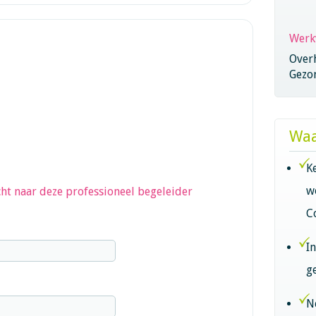
Werk
Overh
Gezo
Waa
K
w
ht naar deze professioneel begeleider
C
I
g
N