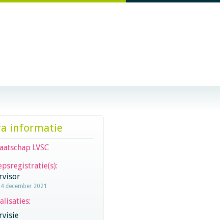
ra informatie
aatschap LVSC
psregistratie(s):
rvisor
14 december 2021
alisaties:
visie