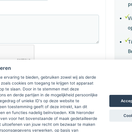
p
V
o
T
B
B
heren
k
e ervaring te bieden, gebruiken zowel wij als derde
 zoals cookies om toegang te krijgen tot apparaat
 op te slaan. Door in te stemmen met deze
Lid
ons en derde partijen in de mogelijkheid persoonlijke
Accep
gedrag of unieke ID's op deze website te
een toestemming geeft of deze intrekt, kan dit
n en functies nadelig beïnvloeden. Klik hieronder
Cook
ven voor het bovenstaande of maak gedetailleerde
t uitoefenen van jouw recht om bezwaar te maken
ersoonsgegevens verwerken, op basis van