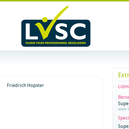
Ext
Friedrich Hopster
Lidm
Beroe
Supe
sinds 
Speci
Super