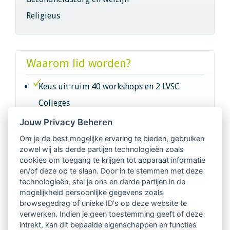
Religieus
Waarom lid worden?
Keus uit ruim 40 workshops en 2 LVSC
Colleges
Jouw Privacy Beheren
Intervisie met geregistreerde vakgenoten
Om je de best mogelijke ervaring te bieden, gebruiken
zowel wij als derde partijen technologieën zoals
Netwerk van 2100 professionals in 14
cookies om toegang te krijgen tot apparaat informatie
regio's
en/of deze op te slaan. Door in te stemmen met deze
technologieën, stel je ons en derde partijen in de
mogelijkheid persoonlijke gegevens zoals
Vindbaar voor opdrachtgevers
browsegedrag of unieke ID's op deze website te
verwerken. Indien je geen toestemming geeft of deze
Tijdschrift voor
intrekt, kan dit bepaalde eigenschappen en functies