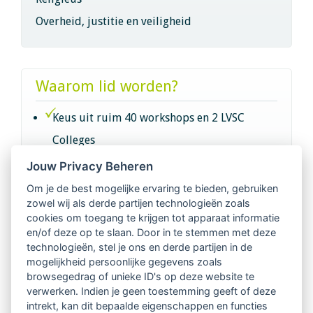
Overheid, justitie en veiligheid
Waarom lid worden?
Keus uit ruim 40 workshops en 2 LVSC
Colleges
Jouw Privacy Beheren
Intervisie met geregistreerde vakgenoten
Om je de best mogelijke ervaring te bieden, gebruiken
zowel wij als derde partijen technologieën zoals
Netwerk van 2100 professionals in 14
cookies om toegang te krijgen tot apparaat informatie
regio's
en/of deze op te slaan. Door in te stemmen met deze
technologieën, stel je ons en derde partijen in de
mogelijkheid persoonlijke gegevens zoals
Vindbaar voor opdrachtgevers
browsegedrag of unieke ID's op deze website te
verwerken. Indien je geen toestemming geeft of deze
Tijdschrift voor
intrekt, kan dit bepaalde eigenschappen en functies