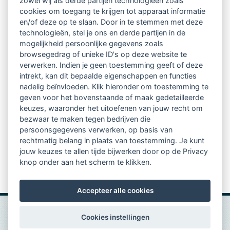
zowel wij als derde partijen technologieën zoals
Netwerk van 2100 professionals in 14
cookies om toegang te krijgen tot apparaat informatie
regio's
en/of deze op te slaan. Door in te stemmen met deze
technologieën, stel je ons en derde partijen in de
mogelijkheid persoonlijke gegevens zoals
Vindbaar voor opdrachtgevers
browsegedrag of unieke ID's op deze website te
verwerken. Indien je geen toestemming geeft of deze
Tijdschrift voor
intrekt, kan dit bepaalde eigenschappen en functies
Begeleidingskunde & kennisbank
nadelig beïnvloeden. Klik hieronder om toestemming te
geven voor het bovenstaande of maak gedetailleerde
keuzes, waaronder het uitoefenen van jouw recht om
Beroepsregistratie (LVSC keurmerk)
bezwaar te maken tegen bedrijven die
persoonsgegevens verwerken, op basis van
Lid worden van LVSC
rechtmatig belang in plaats van toestemming. Je kunt
jouw keuzes te allen tijde bijwerken door op de Privacy
knop onder aan het scherm te klikken.
Accepteer alle cookies
Cookies instellingen