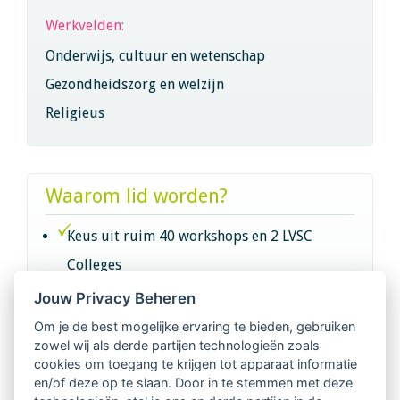
Werkvelden:
Onderwijs, cultuur en wetenschap
Gezondheidszorg en welzijn
Religieus
Waarom lid worden?
Keus uit ruim 40 workshops en 2 LVSC
Colleges
Jouw Privacy Beheren
Intervisie met geregistreerde vakgenoten
Om je de best mogelijke ervaring te bieden, gebruiken
zowel wij als derde partijen technologieën zoals
Netwerk van 2100 professionals in 14
cookies om toegang te krijgen tot apparaat informatie
regio's
en/of deze op te slaan. Door in te stemmen met deze