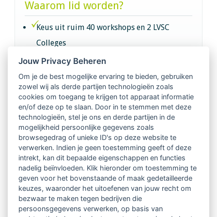
Waarom lid worden?
Keus uit ruim 40 workshops en 2 LVSC
Colleges
Jouw Privacy Beheren
Intervisie met geregistreerde vakgenoten
Om je de best mogelijke ervaring te bieden, gebruiken
zowel wij als derde partijen technologieën zoals
Netwerk van 2100 professionals in 14
cookies om toegang te krijgen tot apparaat informatie
regio's
en/of deze op te slaan. Door in te stemmen met deze
technologieën, stel je ons en derde partijen in de
mogelijkheid persoonlijke gegevens zoals
Vindbaar voor opdrachtgevers
browsegedrag of unieke ID's op deze website te
verwerken. Indien je geen toestemming geeft of deze
Tijdschrift voor
intrekt, kan dit bepaalde eigenschappen en functies
Begeleidingskunde & kennisbank
nadelig beïnvloeden. Klik hieronder om toestemming te
geven voor het bovenstaande of maak gedetailleerde
keuzes, waaronder het uitoefenen van jouw recht om
Beroepsregistratie (LVSC keurmerk)
bezwaar te maken tegen bedrijven die
persoonsgegevens verwerken, op basis van
Lid worden van LVSC