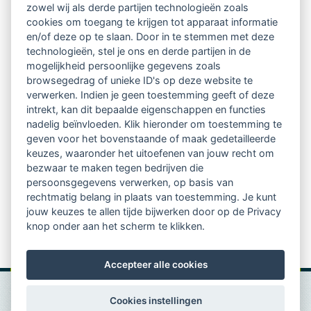
zowel wij als derde partijen technologieën zoals
Netwerk van 2100 professionals in 14
cookies om toegang te krijgen tot apparaat informatie
regio's
en/of deze op te slaan. Door in te stemmen met deze
technologieën, stel je ons en derde partijen in de
mogelijkheid persoonlijke gegevens zoals
Vindbaar voor opdrachtgevers
browsegedrag of unieke ID's op deze website te
verwerken. Indien je geen toestemming geeft of deze
Tijdschrift voor
intrekt, kan dit bepaalde eigenschappen en functies
Begeleidingskunde & kennisbank
nadelig beïnvloeden. Klik hieronder om toestemming te
geven voor het bovenstaande of maak gedetailleerde
keuzes, waaronder het uitoefenen van jouw recht om
Beroepsregistratie (LVSC keurmerk)
bezwaar te maken tegen bedrijven die
persoonsgegevens verwerken, op basis van
Lid worden van LVSC
rechtmatig belang in plaats van toestemming. Je kunt
jouw keuzes te allen tijde bijwerken door op de Privacy
knop onder aan het scherm te klikken.
Accepteer alle cookies
Cookies instellingen