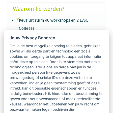
Waarom lid worden?
Keus uit ruim 40 workshops en 2 LVSC
Colleges
Jouw Privacy Beheren
Intervisie met geregistreerde vakgenoten
Om je de best mogelijke ervaring te bieden, gebruiken
zowel wij als derde partijen technologieën zoals
Netwerk van 2100 professionals in 14
cookies om toegang te krijgen tot apparaat informatie
regio's
en/of deze op te slaan. Door in te stemmen met deze
technologieën, stel je ons en derde partijen in de
mogelijkheid persoonlijke gegevens zoals
Vindbaar voor opdrachtgevers
browsegedrag of unieke ID's op deze website te
verwerken. Indien je geen toestemming geeft of deze
Tijdschrift voor
intrekt, kan dit bepaalde eigenschappen en functies
Begeleidingskunde & kennisbank
nadelig beïnvloeden. Klik hieronder om toestemming te
geven voor het bovenstaande of maak gedetailleerde
keuzes, waaronder het uitoefenen van jouw recht om
Beroepsregistratie (LVSC keurmerk)
bezwaar te maken tegen bedrijven die