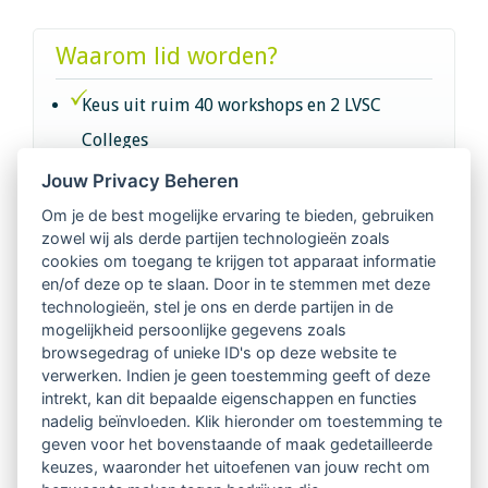
Waarom lid worden?
Keus uit ruim 40 workshops en 2 LVSC
Colleges
Jouw Privacy Beheren
Intervisie met geregistreerde vakgenoten
Om je de best mogelijke ervaring te bieden, gebruiken
zowel wij als derde partijen technologieën zoals
Netwerk van 2100 professionals in 14
cookies om toegang te krijgen tot apparaat informatie
regio's
en/of deze op te slaan. Door in te stemmen met deze
technologieën, stel je ons en derde partijen in de
mogelijkheid persoonlijke gegevens zoals
Vindbaar voor opdrachtgevers
browsegedrag of unieke ID's op deze website te
verwerken. Indien je geen toestemming geeft of deze
Tijdschrift voor
intrekt, kan dit bepaalde eigenschappen en functies
Begeleidingskunde & kennisbank
nadelig beïnvloeden. Klik hieronder om toestemming te
geven voor het bovenstaande of maak gedetailleerde
keuzes, waaronder het uitoefenen van jouw recht om
Beroepsregistratie (LVSC keurmerk)