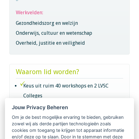
Werkvelden:
Gezondheidszorg en welzijn
Onderwijs, cultuur en wetenschap
Overheid, justitie en veiligheid
Waarom lid worden?
Keus uit ruim 40 workshops en 2 LVSC
Colleges
Jouw Privacy Beheren
Intervisie met geregistreerde vakgenoten
Om je de best mogelijke ervaring te bieden, gebruiken
zowel wij als derde partijen technologieën zoals
Netwerk van 2100 professionals in 14
cookies om toegang te krijgen tot apparaat informatie
regio's
en/of deze op te slaan. Door in te stemmen met deze