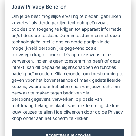
Jouw Privacy Beheren
Intervisie met geregistreerde vakgenoten
Om je de best mogelijke ervaring te bieden, gebruiken
zowel wij als derde partijen technologieën zoals
Netwerk van 2100 professionals in 14
cookies om toegang te krijgen tot apparaat informatie
regio's
en/of deze op te slaan. Door in te stemmen met deze
technologieën, stel je ons en derde partijen in de
mogelijkheid persoonlijke gegevens zoals
Vindbaar voor opdrachtgevers
browsegedrag of unieke ID's op deze website te
verwerken. Indien je geen toestemming geeft of deze
Tijdschrift voor
intrekt, kan dit bepaalde eigenschappen en functies
Begeleidingskunde & kennisbank
nadelig beïnvloeden. Klik hieronder om toestemming te
geven voor het bovenstaande of maak gedetailleerde
keuzes, waaronder het uitoefenen van jouw recht om
Beroepsregistratie (LVSC keurmerk)
bezwaar te maken tegen bedrijven die
persoonsgegevens verwerken, op basis van
Lid worden van LVSC
rechtmatig belang in plaats van toestemming. Je kunt
jouw keuzes te allen tijde bijwerken door op de Privacy
knop onder aan het scherm te klikken.
Accepteer alle cookies