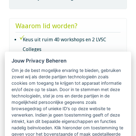
Waarom lid worden?
Keus uit ruim 40 workshops en 2 LVSC
Colleges
Jouw Privacy Beheren
Intervisie met geregistreerde vakgenoten
Om je de best mogelijke ervaring te bieden, gebruiken
zowel wij als derde partijen technologieën zoals
Netwerk van 2100 professionals in 14
cookies om toegang te krijgen tot apparaat informatie
regio's
en/of deze op te slaan. Door in te stemmen met deze
technologieën, stel je ons en derde partijen in de
mogelijkheid persoonlijke gegevens zoals
Vindbaar voor opdrachtgevers
browsegedrag of unieke ID's op deze website te
verwerken. Indien je geen toestemming geeft of deze
Tijdschrift voor
intrekt, kan dit bepaalde eigenschappen en functies
Begeleidingskunde & kennisbank
nadelig beïnvloeden. Klik hieronder om toestemming te
geven voor het bovenstaande of maak gedetailleerde