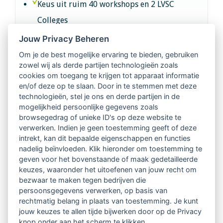
Keus uit ruim 40 workshops en 2 LVSC
Colleges
Jouw Privacy Beheren
Intervisie met geregistreerde vakgenoten
Om je de best mogelijke ervaring te bieden, gebruiken
zowel wij als derde partijen technologieën zoals
Netwerk van 2100 professionals in 14
cookies om toegang te krijgen tot apparaat informatie
regio's
en/of deze op te slaan. Door in te stemmen met deze
technologieën, stel je ons en derde partijen in de
mogelijkheid persoonlijke gegevens zoals
Vindbaar voor opdrachtgevers
browsegedrag of unieke ID's op deze website te
verwerken. Indien je geen toestemming geeft of deze
Tijdschrift voor
intrekt, kan dit bepaalde eigenschappen en functies
Begeleidingskunde & kennisbank
nadelig beïnvloeden. Klik hieronder om toestemming te
geven voor het bovenstaande of maak gedetailleerde
keuzes, waaronder het uitoefenen van jouw recht om
Beroepsregistratie (LVSC keurmerk)
bezwaar te maken tegen bedrijven die
persoonsgegevens verwerken, op basis van
Lid worden van LVSC
rechtmatig belang in plaats van toestemming. Je kunt
jouw keuzes te allen tijde bijwerken door op de Privacy
knop onder aan het scherm te klikken.