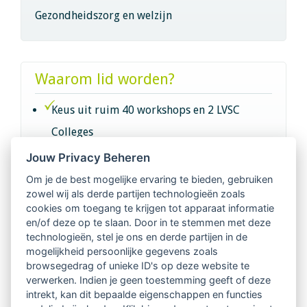
Gezondheidszorg en welzijn
Waarom lid worden?
Keus uit ruim 40 workshops en 2 LVSC
Colleges
Jouw Privacy Beheren
Intervisie met geregistreerde vakgenoten
Om je de best mogelijke ervaring te bieden, gebruiken
zowel wij als derde partijen technologieën zoals
Netwerk van 2100 professionals in 14
cookies om toegang te krijgen tot apparaat informatie
regio's
en/of deze op te slaan. Door in te stemmen met deze
technologieën, stel je ons en derde partijen in de
mogelijkheid persoonlijke gegevens zoals
Vindbaar voor opdrachtgevers
browsegedrag of unieke ID's op deze website te
verwerken. Indien je geen toestemming geeft of deze
Tijdschrift voor
intrekt, kan dit bepaalde eigenschappen en functies