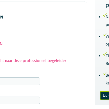
g
N
EN
p
V
EN
o
T
ht naar deze professioneel begeleider
B
B
k
Lid