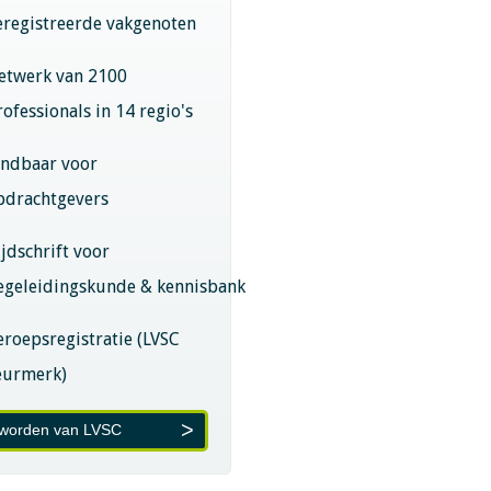
eregistreerde vakgenoten
etwerk van 2100
rofessionals in 14 regio's
indbaar voor
pdrachtgevers
ijdschrift voor
egeleidingskunde & kennisbank
eroepsregistratie (LVSC
eurmerk)
 worden van LVSC