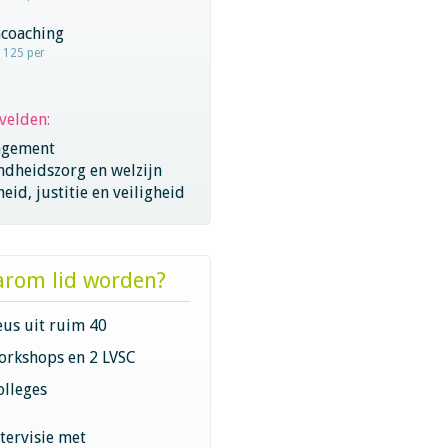
coaching
- 125 per
velden:
gement
ndheidszorg en welzijn
eid, justitie en veiligheid
rom lid worden?
eus uit ruim 40
orkshops en 2 LVSC
olleges
ntervisie met