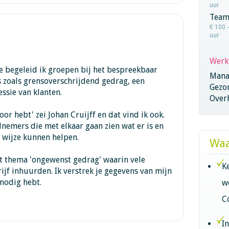
uur
Team
€ 100 
uur
Werk
ze begeleid ik groepen bij het bespreekbaar
Mana
 zoals grensoverschrijdend gedrag, een
Gezo
ssie van klanten.
Overh
 door hebt' zei Johan Cruijff en dat vind ik ook.
lnemers die met elkaar gaan zien wat er is en
e wijze kunnen helpen.
Waa
et thema 'ongewenst gedrag' waarin vele
K
jf inhuurden. Ik verstrek je gegevens van mijn
 nodig hebt.
w
C
I