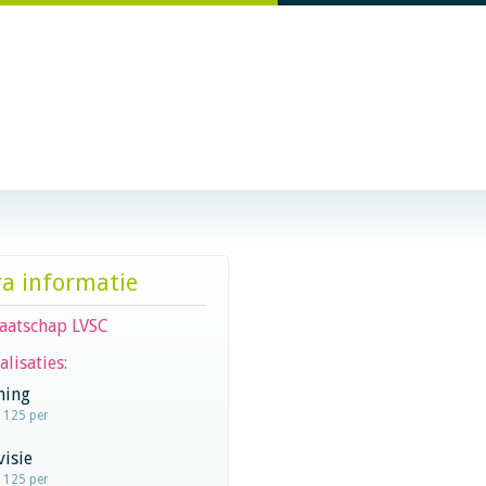
ra informatie
aatschap LVSC
alisaties:
hing
- 125 per
visie
- 125 per