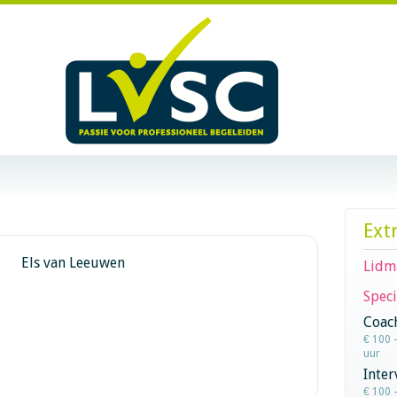
Ext
Els van Leeuwen
Lidm
Speci
Coac
€ 100 
uur
Inter
€ 100 