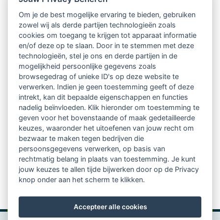
Intervisie met geregistreerde vakgenoten
Om je de best mogelijke ervaring te bieden, gebruiken
zowel wij als derde partijen technologieën zoals
Netwerk van 2100 professionals in 14
cookies om toegang te krijgen tot apparaat informatie
regio's
en/of deze op te slaan. Door in te stemmen met deze
technologieën, stel je ons en derde partijen in de
mogelijkheid persoonlijke gegevens zoals
Vindbaar voor opdrachtgevers
browsegedrag of unieke ID's op deze website te
verwerken. Indien je geen toestemming geeft of deze
Tijdschrift voor
intrekt, kan dit bepaalde eigenschappen en functies
Begeleidingskunde & kennisbank
nadelig beïnvloeden. Klik hieronder om toestemming te
geven voor het bovenstaande of maak gedetailleerde
keuzes, waaronder het uitoefenen van jouw recht om
Beroepsregistratie (LVSC keurmerk)
bezwaar te maken tegen bedrijven die
persoonsgegevens verwerken, op basis van
Lid worden van LVSC
rechtmatig belang in plaats van toestemming. Je kunt
jouw keuzes te allen tijde bijwerken door op de Privacy
knop onder aan het scherm te klikken.
Accepteer alle cookies