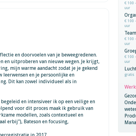
€ 100 
uur
Organ
€ 100 
uur
Team
€ 100 
uur
Groe
flectie en doorvoelen van je beweegredenen.
€ 100 
n en uitproberen van nieuwe wegen. Je krijgt,
uur
ring, mijn warme aandacht zodat je je gekend
Lucht
 leerwensen en je persoonlijke en
gratis
g. Dit kan zowel individueel als in
Werk
Gezo
begeleid en intensiveer ik op een veilige en
Onder
elpend voor dit proces maak ik gebruik van
wete
rkzame modellen, zoals contextueel en
Produ
al erbij"), Bateson en focusing,
Mana
herregistratie in 2017.