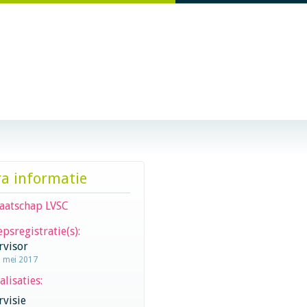
ra informatie
aatschap LVSC
psregistratie(s):
rvisor
1 mei 2017
alisaties:
visie