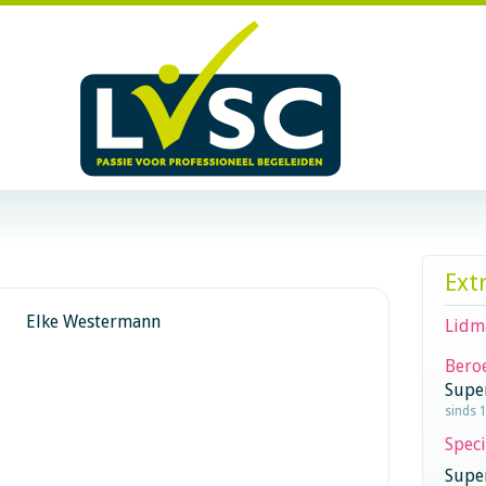
Ext
Elke Westermann
Lidm
Beroe
Supe
sinds 
Speci
Super