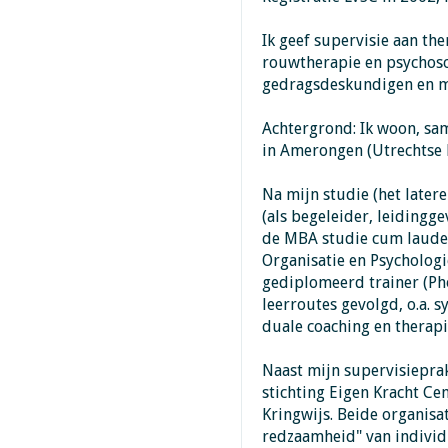
Ik geef supervisie aan the
rouwtherapie en psychosoc
gedragsdeskundigen en ma
Achtergrond: Ik woon, s
in Amerongen (Utrechtse 
Na mijn studie (het later
(als begeleider, leidingg
de MBA studie cum laude 
Organisatie en Psychologi
gediplomeerd trainer (Pho
leerroutes gevolgd, o.a.
duale coaching en therapi
Naast mijn supervisieprak
stichting Eigen Kracht Cen
Kringwijs. Beide organisat
redzaamheid" van individ