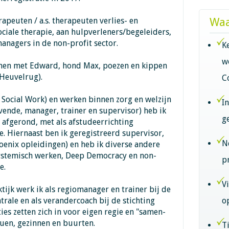
rapeuten / a.s. therapeuten verlies- en
Waa
iale therapie, aan hulpverleners/begeleiders,
nagers in de non-profit sector.
K
w
amen met Edward, hond Max, poezen en kippen
Heuvelrug).
C
e Social Work) en werken binnen zorg en welzijn
I
evende, manager, trainer en supervisor) heb ik
g
afgerond, met als afstudeerrichting
e. Hiernaast ben ik geregistreerd supervisor,
N
enix opleidingen) en heb ik diverse andere
 systemisch werken, Deep Democracy en non-
p
e.
V
tijk werk ik als regiomanager en trainer bij de
trale en als verandercoach bij de stichting
o
ies zetten zich in voor eigen regie en "samen-
uen, gezinnen en buurten.
T