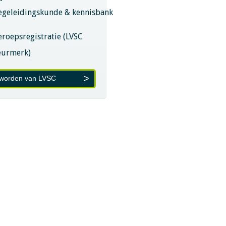
egeleidingskunde & kennisbank
eroepsregistratie (LVSC
eurmerk)
 worden van LVSC