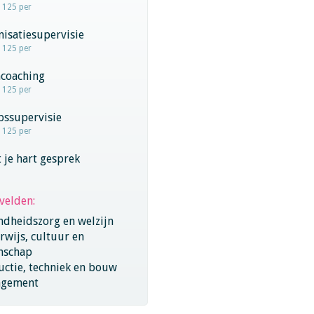
- 125 per
isatiesupervisie
- 125 per
coaching
- 125 per
pssupervisie
- 125 per
 je hart gesprek
velden:
ndheidszorg en welzijn
wijs, cultuur en
nschap
ctie, techniek en bouw
gement