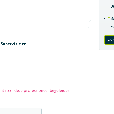
B
B
k
Lid
Supervisie en
ht naar deze professioneel begeleider