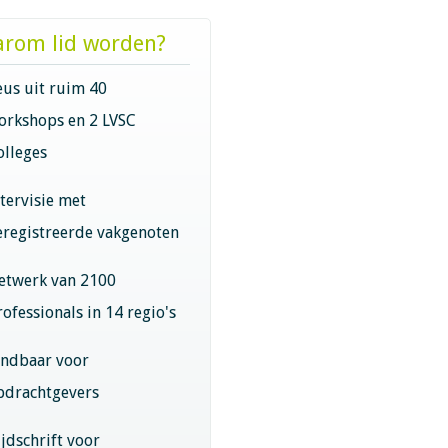
rom lid worden?
eus uit ruim 40
orkshops en 2 LVSC
olleges
ntervisie met
eregistreerde vakgenoten
etwerk van 2100
rofessionals in 14 regio's
indbaar voor
pdrachtgevers
ijdschrift voor