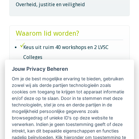
Overheid, justitie en veiligheid
Waarom lid worden?
Keus uit ruim 40 workshops en 2 LVSC
Colleges
Jouw Privacy Beheren
Intervisie met geregistreerde vakgenoten
Om je de best mogelijke ervaring te bieden, gebruiken
zowel wij als derde partijen technologieën zoals
Netwerk van 2100 professionals in 14
cookies om toegang te krijgen tot apparaat informatie
regio's
en/of deze op te slaan. Door in te stemmen met deze
technologieën, stel je ons en derde partijen in de
mogelijkheid persoonlijke gegevens zoals
Vindbaar voor opdrachtgevers
browsegedrag of unieke ID's op deze website te
verwerken. Indien je geen toestemming geeft of deze
Tijdschrift voor
intrekt, kan dit bepaalde eigenschappen en functies
Begeleidingskunde & kennisbank
nadelig beïnvloeden. Klik hieronder om toestemming te