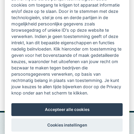
Netwerk van 2100 professionals in 14
cookies om toegang te krijgen tot apparaat informatie
regio's
en/of deze op te slaan. Door in te stemmen met deze
technologieën, stel je ons en derde partijen in de
mogelijkheid persoonlijke gegevens zoals
Vindbaar voor opdrachtgevers
browsegedrag of unieke ID's op deze website te
verwerken. Indien je geen toestemming geeft of deze
Tijdschrift voor
intrekt, kan dit bepaalde eigenschappen en functies
Begeleidingskunde & kennisbank
nadelig beïnvloeden. Klik hieronder om toestemming te
geven voor het bovenstaande of maak gedetailleerde
keuzes, waaronder het uitoefenen van jouw recht om
Beroepsregistratie (LVSC keurmerk)
bezwaar te maken tegen bedrijven die
persoonsgegevens verwerken, op basis van
Lid worden van LVSC
rechtmatig belang in plaats van toestemming. Je kunt
jouw keuzes te allen tijde bijwerken door op de Privacy
knop onder aan het scherm te klikken.
Accepteer alle cookies
Cookies instellingen