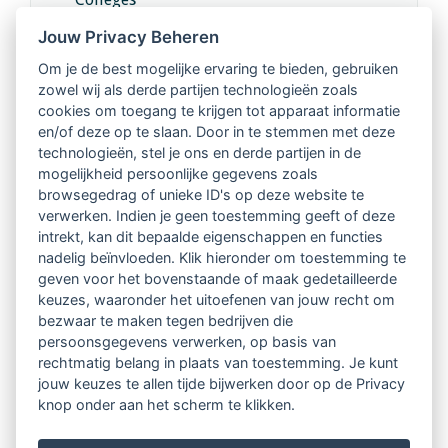
Jouw Privacy Beheren
Intervisie met geregistreerde vakgenoten
Om je de best mogelijke ervaring te bieden, gebruiken
zowel wij als derde partijen technologieën zoals
Netwerk van 2100 professionals in 14
cookies om toegang te krijgen tot apparaat informatie
regio's
en/of deze op te slaan. Door in te stemmen met deze
technologieën, stel je ons en derde partijen in de
mogelijkheid persoonlijke gegevens zoals
Vindbaar voor opdrachtgevers
browsegedrag of unieke ID's op deze website te
verwerken. Indien je geen toestemming geeft of deze
Tijdschrift voor
intrekt, kan dit bepaalde eigenschappen en functies
Begeleidingskunde & kennisbank
nadelig beïnvloeden. Klik hieronder om toestemming te
geven voor het bovenstaande of maak gedetailleerde
keuzes, waaronder het uitoefenen van jouw recht om
Beroepsregistratie (LVSC keurmerk)
bezwaar te maken tegen bedrijven die
persoonsgegevens verwerken, op basis van
Lid worden van LVSC
rechtmatig belang in plaats van toestemming. Je kunt
jouw keuzes te allen tijde bijwerken door op de Privacy
knop onder aan het scherm te klikken.