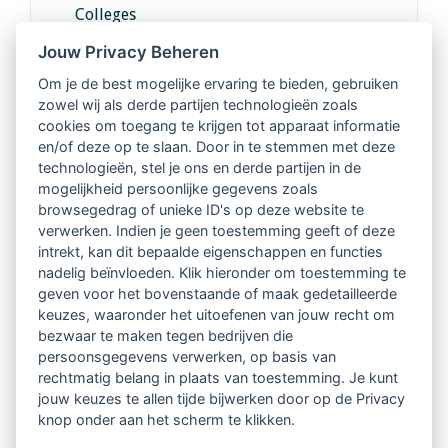
Colleges
Jouw Privacy Beheren
Intervisie met geregistreerde vakgenoten
Om je de best mogelijke ervaring te bieden, gebruiken
zowel wij als derde partijen technologieën zoals
Netwerk van 2100 professionals in 14
cookies om toegang te krijgen tot apparaat informatie
regio's
en/of deze op te slaan. Door in te stemmen met deze
technologieën, stel je ons en derde partijen in de
mogelijkheid persoonlijke gegevens zoals
Vindbaar voor opdrachtgevers
browsegedrag of unieke ID's op deze website te
verwerken. Indien je geen toestemming geeft of deze
Tijdschrift voor
intrekt, kan dit bepaalde eigenschappen en functies
Begeleidingskunde & kennisbank
nadelig beïnvloeden. Klik hieronder om toestemming te
geven voor het bovenstaande of maak gedetailleerde
keuzes, waaronder het uitoefenen van jouw recht om
Beroepsregistratie (LVSC keurmerk)
bezwaar te maken tegen bedrijven die
persoonsgegevens verwerken, op basis van
Lid worden van LVSC
rechtmatig belang in plaats van toestemming. Je kunt
jouw keuzes te allen tijde bijwerken door op de Privacy
knop onder aan het scherm te klikken.