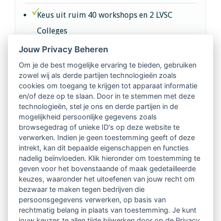
Keus uit ruim 40 workshops en 2 LVSC
Colleges
Jouw Privacy Beheren
Intervisie met geregistreerde vakgenoten
Om je de best mogelijke ervaring te bieden, gebruiken
zowel wij als derde partijen technologieën zoals
Netwerk van 2100 professionals in 14
cookies om toegang te krijgen tot apparaat informatie
regio's
en/of deze op te slaan. Door in te stemmen met deze
technologieën, stel je ons en derde partijen in de
mogelijkheid persoonlijke gegevens zoals
Vindbaar voor opdrachtgevers
browsegedrag of unieke ID's op deze website te
verwerken. Indien je geen toestemming geeft of deze
Tijdschrift voor
intrekt, kan dit bepaalde eigenschappen en functies
Begeleidingskunde & kennisbank
nadelig beïnvloeden. Klik hieronder om toestemming te
geven voor het bovenstaande of maak gedetailleerde
keuzes, waaronder het uitoefenen van jouw recht om
Beroepsregistratie (LVSC keurmerk)
bezwaar te maken tegen bedrijven die
persoonsgegevens verwerken, op basis van
Lid worden van LVSC
rechtmatig belang in plaats van toestemming. Je kunt
jouw keuzes te allen tijde bijwerken door op de Privacy