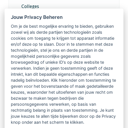
Colleges
Jouw Privacy Beheren
Intervisie met geregistreerde vakgenoten
Om je de best mogelijke ervaring te bieden, gebruiken
zowel wij als derde partijen technologieën zoals
Netwerk van 2100 professionals in 14
cookies om toegang te krijgen tot apparaat informatie
regio's
en/of deze op te slaan. Door in te stemmen met deze
technologieën, stel je ons en derde partijen in de
mogelijkheid persoonlijke gegevens zoals
Vindbaar voor opdrachtgevers
browsegedrag of unieke ID's op deze website te
verwerken. Indien je geen toestemming geeft of deze
Tijdschrift voor
intrekt, kan dit bepaalde eigenschappen en functies
Begeleidingskunde & kennisbank
nadelig beïnvloeden. Klik hieronder om toestemming te
geven voor het bovenstaande of maak gedetailleerde
keuzes, waaronder het uitoefenen van jouw recht om
Beroepsregistratie (LVSC keurmerk)
bezwaar te maken tegen bedrijven die
persoonsgegevens verwerken, op basis van
Lid worden van LVSC
rechtmatig belang in plaats van toestemming. Je kunt
jouw keuzes te allen tijde bijwerken door op de Privacy
knop onder aan het scherm te klikken.