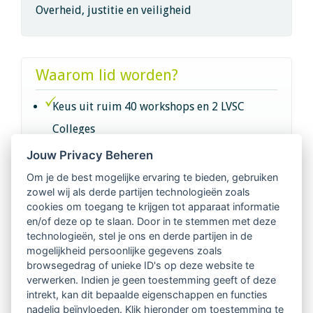
Overheid, justitie en veiligheid
Waarom lid worden?
Keus uit ruim 40 workshops en 2 LVSC
Colleges
Jouw Privacy Beheren
Intervisie met geregistreerde vakgenoten
Om je de best mogelijke ervaring te bieden, gebruiken
zowel wij als derde partijen technologieën zoals
Netwerk van 2100 professionals in 14
cookies om toegang te krijgen tot apparaat informatie
regio's
en/of deze op te slaan. Door in te stemmen met deze
technologieën, stel je ons en derde partijen in de
mogelijkheid persoonlijke gegevens zoals
Vindbaar voor opdrachtgevers
browsegedrag of unieke ID's op deze website te
verwerken. Indien je geen toestemming geeft of deze
Tijdschrift voor
intrekt, kan dit bepaalde eigenschappen en functies
Begeleidingskunde & kennisbank
nadelig beïnvloeden. Klik hieronder om toestemming te