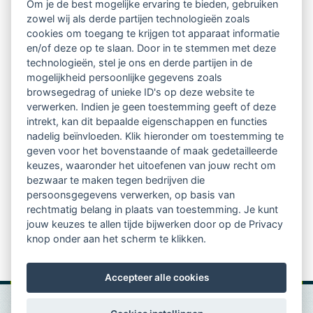
Om je de best mogelijke ervaring te bieden, gebruiken
zowel wij als derde partijen technologieën zoals
Netwerk van 2100 professionals in 14
cookies om toegang te krijgen tot apparaat informatie
regio's
en/of deze op te slaan. Door in te stemmen met deze
technologieën, stel je ons en derde partijen in de
mogelijkheid persoonlijke gegevens zoals
Vindbaar voor opdrachtgevers
browsegedrag of unieke ID's op deze website te
verwerken. Indien je geen toestemming geeft of deze
Tijdschrift voor
intrekt, kan dit bepaalde eigenschappen en functies
Begeleidingskunde & kennisbank
nadelig beïnvloeden. Klik hieronder om toestemming te
geven voor het bovenstaande of maak gedetailleerde
keuzes, waaronder het uitoefenen van jouw recht om
Beroepsregistratie (LVSC keurmerk)
bezwaar te maken tegen bedrijven die
persoonsgegevens verwerken, op basis van
Lid worden van LVSC
rechtmatig belang in plaats van toestemming. Je kunt
jouw keuzes te allen tijde bijwerken door op de Privacy
knop onder aan het scherm te klikken.
Accepteer alle cookies