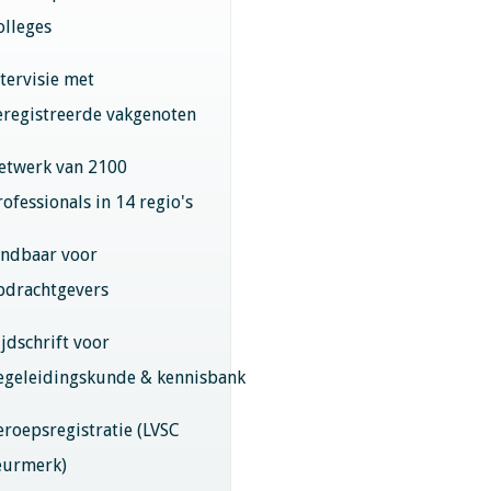
olleges
ntervisie met
eregistreerde vakgenoten
etwerk van 2100
rofessionals in 14 regio's
indbaar voor
pdrachtgevers
ijdschrift voor
egeleidingskunde & kennisbank
eroepsregistratie (LVSC
eurmerk)