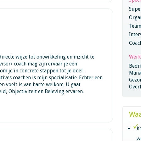
Super
Orga
Team
Inter
Coac
irecte wijze tot ontwikkeling en inzicht te
Werk
isor/ coach mag zijn ervaar je een
Bedri
m je in concrete stappen tot je doel.
Mana
ives coachen is mijn specialisatie. Echter een
Gezo
en voelt is van harte welkom. U gaat
Overh
id, Objectiviteit en Beleving ervaren.
Waa
K
w