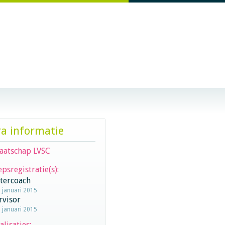
ra informatie
aatschap LVSC
psregistratie(s):
stercoach
1 januari 2015
rvisor
1 januari 2015
alisaties: