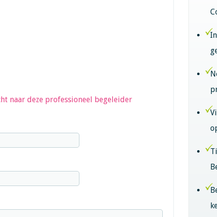
C
I
g
N
p
ht naar deze professioneel begeleider
V
o
T
B
B
k