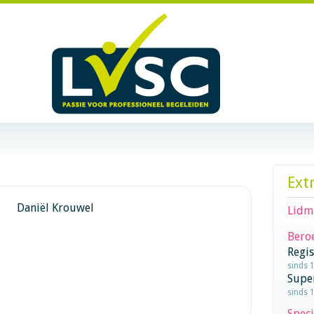
Ext
Daniël Krouwel
Lidm
Beroe
Regi
sinds 
Supe
sinds 
Speci