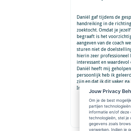
Daniël gaf tijdens de ges
handreiking in de richtin
zoektocht. Omdat je jezelf
begraaft is het voorzichti
aangeven van de coach wel
sturen niet de doelstelling
hierin zeer professioneel 
interessant en waardevol 
Daniël heeft mij geholpen
persoonlijk heb ik geleer
zijn en dat ik dit vaker g
Iris Tan, projectmedewer
Jouw Privacy Be
Om je de best mogelijk
partijen technologieën
informatie en/of deze
technologieën, stel je 
gegevens zoals browse
verwerken. Indien je g