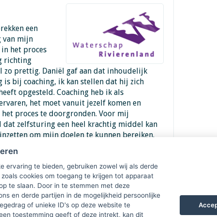
prekken een
g van mijn
 in het proces
g richting
 zo prettig. Daniël gaf aan dat inhoudelijk
 is bij coaching, ik kan stellen dat hij zich
heeft opgesteld. Coaching heb ik als
ervaren, het moet vanuit jezelf komen en
 het proces te doorgronden. Voor mij
d dat zelfsturing een heel krachtig middel kan
a inzetten om mijn doelen te kunnen bereiken.
kster
heren
e ervaring te bieden, gebruiken zowel wij als derde
 zoals cookies om toegang te krijgen tot apparaat
 op te slaan. Door in te stemmen met deze
ons en derde partijen in de mogelijkheid persoonlijke
Accep
gedrag of unieke ID's op deze website te
een toestemming geeft of deze intrekt, kan dit