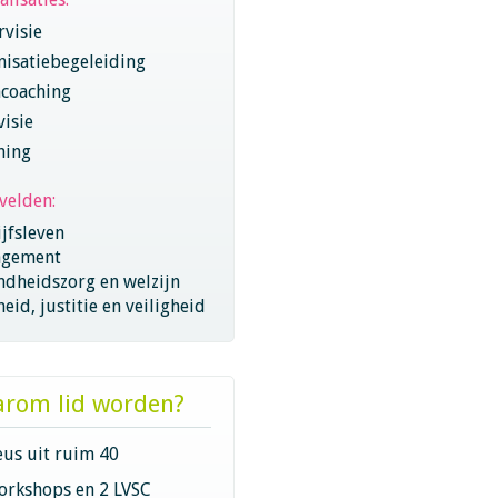
visie
nisatiebegeleiding
coaching
visie
hing
velden:
jfsleven
gement
ndheidszorg en welzijn
eid, justitie en veiligheid
rom lid worden?
eus uit ruim 40
orkshops en 2 LVSC