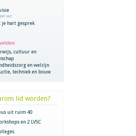
visie
 per uur
 je hart gesprek
velden:
wijs, cultuur en
nschap
ndheidszorg en welzijn
ctie, techniek en bouw
rom lid worden?
eus uit ruim 40
orkshops en 2 LVSC
olleges