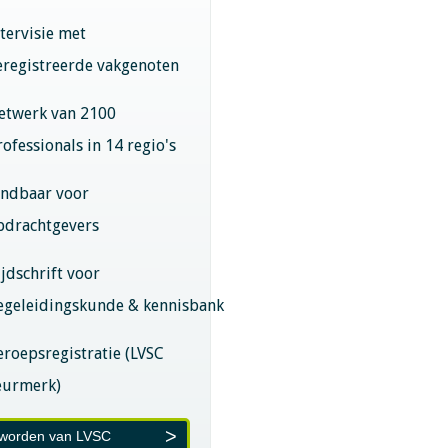
ntervisie met
eregistreerde vakgenoten
etwerk van 2100
rofessionals in 14 regio's
indbaar voor
pdrachtgevers
ijdschrift voor
egeleidingskunde & kennisbank
eroepsregistratie (LVSC
eurmerk)
 worden van LVSC