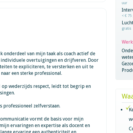
uur
Inter
< € 75
Lucht
gratis
Werk
Onder
ijk onderdeel van mijn taak als coach actief de
wete
 individuele overtuigingen en drijfveren. Door
Gezo
iten te expliciteren, te versterken en uit te
Produ
naar een sterke professional.
 op wederzijds respect, leidt tot begrip en
singen.
Waa
s professioneel zelfverstaan.
K
communicatie vormt de basis voor mijn
w
ijn ervaringen en expertise als docent en
C
nlange ervaring een authenticiteit en