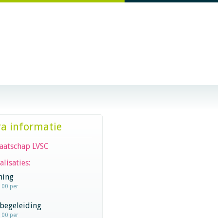
ra informatie
aatschap LVSC
alisaties:
hing
100 per
begeleiding
100 per