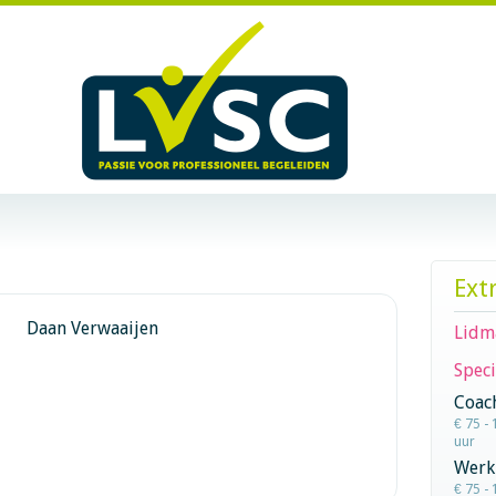
Ext
Daan Verwaaijen
Lidm
Speci
Coac
€ 75 - 
uur
Werk
€ 75 - 