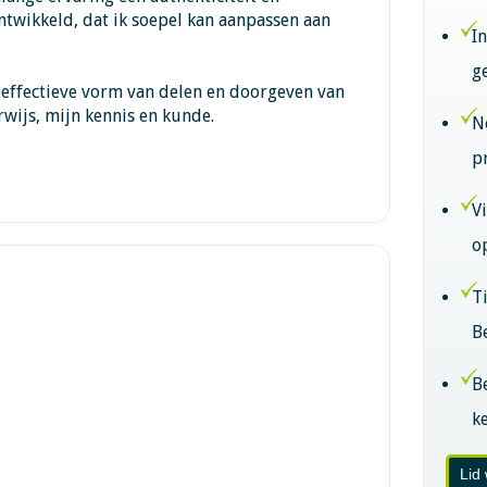
ntwikkeld, dat ik soepel kan aanpassen aan
I
g
 effectieve vorm van delen en doorgeven van
rwijs, mijn kennis en kunde.
N
p
V
o
T
B
B
k
Lid