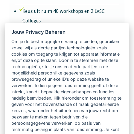
Keus uit ruim 40 workshops en 2 LVSC
Colleges
Jouw Privacy Beheren
Intervisie met geregistreerde vakgenoten
Om je de best mogelijke ervaring te bieden, gebruiken
zowel wij als derde partijen technologieën zoals
Netwerk van 2100 professionals in 14
cookies om toegang te krijgen tot apparaat informatie
regio's
en/of deze op te slaan. Door in te stemmen met deze
technologieën, stel je ons en derde partijen in de
mogelijkheid persoonlijke gegevens zoals
Vindbaar voor opdrachtgevers
browsegedrag of unieke ID's op deze website te
verwerken. Indien je geen toestemming geeft of deze
Tijdschrift voor
intrekt, kan dit bepaalde eigenschappen en functies
Begeleidingskunde & kennisbank
nadelig beïnvloeden. Klik hieronder om toestemming te
geven voor het bovenstaande of maak gedetailleerde
keuzes, waaronder het uitoefenen van jouw recht om
Beroepsregistratie (LVSC keurmerk)
bezwaar te maken tegen bedrijven die
persoonsgegevens verwerken, op basis van
Lid worden van LVSC
rechtmatig belang in plaats van toestemming. Je kunt