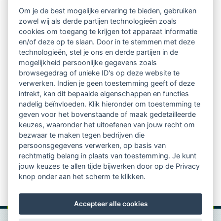
Intervisie met geregistreerde vakgenoten
Om je de best mogelijke ervaring te bieden, gebruiken
zowel wij als derde partijen technologieën zoals
Netwerk van 2100 professionals in 14
cookies om toegang te krijgen tot apparaat informatie
regio's
en/of deze op te slaan. Door in te stemmen met deze
technologieën, stel je ons en derde partijen in de
mogelijkheid persoonlijke gegevens zoals
Vindbaar voor opdrachtgevers
browsegedrag of unieke ID's op deze website te
verwerken. Indien je geen toestemming geeft of deze
Tijdschrift voor
intrekt, kan dit bepaalde eigenschappen en functies
Begeleidingskunde & kennisbank
nadelig beïnvloeden. Klik hieronder om toestemming te
geven voor het bovenstaande of maak gedetailleerde
keuzes, waaronder het uitoefenen van jouw recht om
Beroepsregistratie (LVSC keurmerk)
bezwaar te maken tegen bedrijven die
persoonsgegevens verwerken, op basis van
Lid worden van LVSC
rechtmatig belang in plaats van toestemming. Je kunt
jouw keuzes te allen tijde bijwerken door op de Privacy
knop onder aan het scherm te klikken.
Accepteer alle cookies