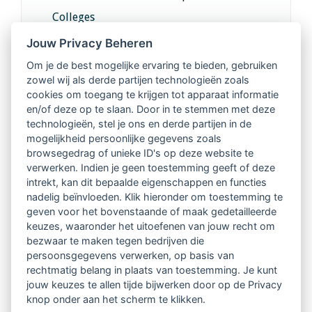
Colleges
Jouw Privacy Beheren
Intervisie met geregistreerde vakgenoten
Om je de best mogelijke ervaring te bieden, gebruiken
zowel wij als derde partijen technologieën zoals
Netwerk van 2100 professionals in 14
cookies om toegang te krijgen tot apparaat informatie
regio's
en/of deze op te slaan. Door in te stemmen met deze
technologieën, stel je ons en derde partijen in de
mogelijkheid persoonlijke gegevens zoals
Vindbaar voor opdrachtgevers
browsegedrag of unieke ID's op deze website te
verwerken. Indien je geen toestemming geeft of deze
Tijdschrift voor
intrekt, kan dit bepaalde eigenschappen en functies
Begeleidingskunde & kennisbank
nadelig beïnvloeden. Klik hieronder om toestemming te
geven voor het bovenstaande of maak gedetailleerde
keuzes, waaronder het uitoefenen van jouw recht om
Beroepsregistratie (LVSC keurmerk)
bezwaar te maken tegen bedrijven die
persoonsgegevens verwerken, op basis van
Lid worden van LVSC
rechtmatig belang in plaats van toestemming. Je kunt
jouw keuzes te allen tijde bijwerken door op de Privacy
knop onder aan het scherm te klikken.