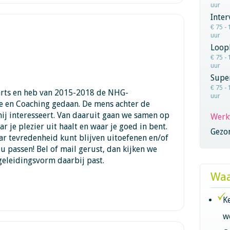
uur
Inter
€ 75 - 
uur
Loop
€ 75 - 
uur
Super
€ 75 - 
arts en heb van 2015-2018 de NHG-
uur
e en Coaching gedaan. De mens achter de
mij interesseert. Van daaruit gaan we samen op
Werk
ar je plezier uit haalt en waar je goed in bent.
Gezo
aar tevredenheid kunt blijven uitoefenen en/of
u passen! Bel of mail gerust, dan kijken we
geleidingsvorm daarbij past.
Waa
K
w