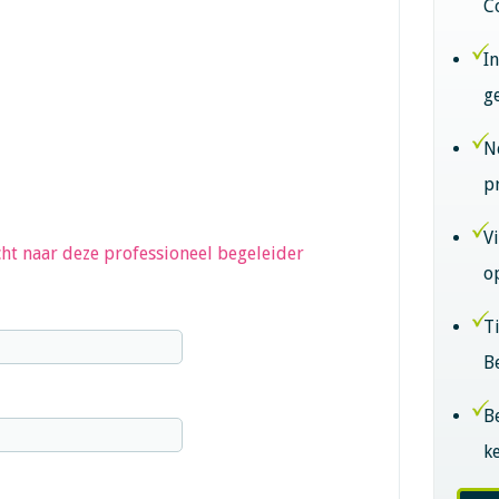
C
I
g
N
p
V
ht naar deze professioneel begeleider
o
T
B
B
k