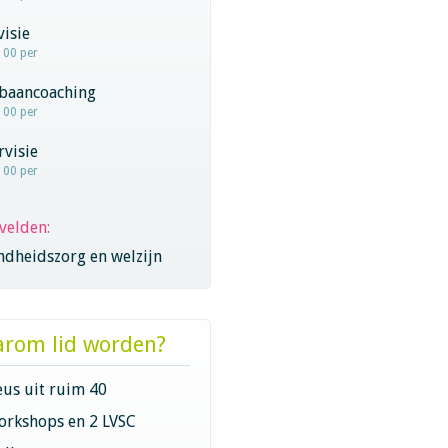
visie
100 per
baancoaching
100 per
visie
100 per
velden:
ndheidszorg en welzijn
rom lid worden?
eus uit ruim 40
orkshops en 2 LVSC