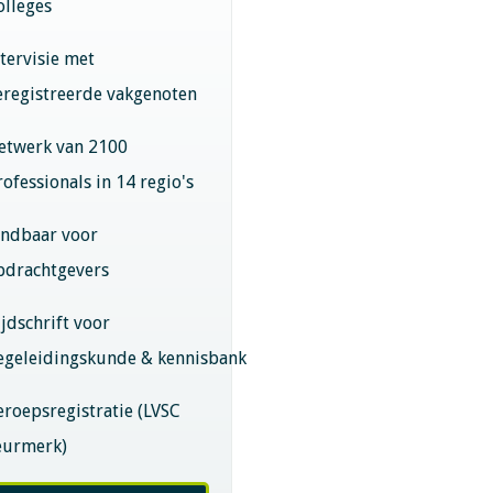
olleges
ntervisie met
eregistreerde vakgenoten
etwerk van 2100
rofessionals in 14 regio's
indbaar voor
pdrachtgevers
ijdschrift voor
egeleidingskunde & kennisbank
eroepsregistratie (LVSC
eurmerk)