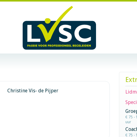
Ext
Christine Vis- de Pijper
Lidm
Speci
Groe
€ 75 - 
uur
Coac
€ 75 - 