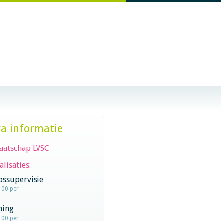
ra informatie
aatschap LVSC
alisaties:
pssupervisie
100 per
hing
100 per