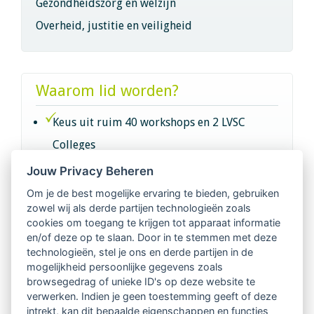
Gezondheidszorg en welzijn
Overheid, justitie en veiligheid
Waarom lid worden?
Keus uit ruim 40 workshops en 2 LVSC
Colleges
Jouw Privacy Beheren
Intervisie met geregistreerde vakgenoten
Om je de best mogelijke ervaring te bieden, gebruiken
zowel wij als derde partijen technologieën zoals
Netwerk van 2100 professionals in 14
cookies om toegang te krijgen tot apparaat informatie
regio's
en/of deze op te slaan. Door in te stemmen met deze
technologieën, stel je ons en derde partijen in de
mogelijkheid persoonlijke gegevens zoals
Vindbaar voor opdrachtgevers
browsegedrag of unieke ID's op deze website te
verwerken. Indien je geen toestemming geeft of deze
Tijdschrift voor
intrekt, kan dit bepaalde eigenschappen en functies