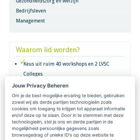
Gezondheidszorg en welzijn
Bedrijfsleven
Management
Waarom lid worden?
Keus uit ruim 40 workshops en 2 LVSC
Colleges
Jouw Privacy Beheren
Intervisie met geregistreerde vakgenoten
Om je de best mogelijke ervaring te bieden, gebruiken
zowel wij als derde partijen technologieën zoals
Netwerk van 2100 professionals in 14
cookies om toegang te krijgen tot apparaat informatie
regio's
en/of deze op te slaan. Door in te stemmen met deze
technologieën, stel je ons en derde partijen in de
mogelijkheid persoonlijke gegevens zoals
Vindbaar voor opdrachtgevers
browsegedrag of unieke ID's op deze website te