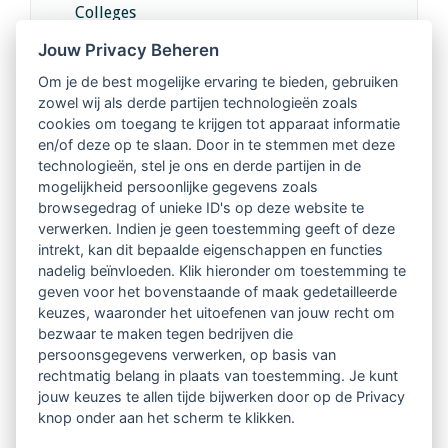
Colleges
Jouw Privacy Beheren
Intervisie met geregistreerde vakgenoten
Om je de best mogelijke ervaring te bieden, gebruiken
zowel wij als derde partijen technologieën zoals
Netwerk van 2100 professionals in 14
cookies om toegang te krijgen tot apparaat informatie
regio's
en/of deze op te slaan. Door in te stemmen met deze
technologieën, stel je ons en derde partijen in de
mogelijkheid persoonlijke gegevens zoals
Vindbaar voor opdrachtgevers
browsegedrag of unieke ID's op deze website te
verwerken. Indien je geen toestemming geeft of deze
Tijdschrift voor
intrekt, kan dit bepaalde eigenschappen en functies
Begeleidingskunde & kennisbank
nadelig beïnvloeden. Klik hieronder om toestemming te
geven voor het bovenstaande of maak gedetailleerde
keuzes, waaronder het uitoefenen van jouw recht om
Beroepsregistratie (LVSC keurmerk)
bezwaar te maken tegen bedrijven die
persoonsgegevens verwerken, op basis van
Lid worden van LVSC
rechtmatig belang in plaats van toestemming. Je kunt
jouw keuzes te allen tijde bijwerken door op de Privacy
knop onder aan het scherm te klikken.