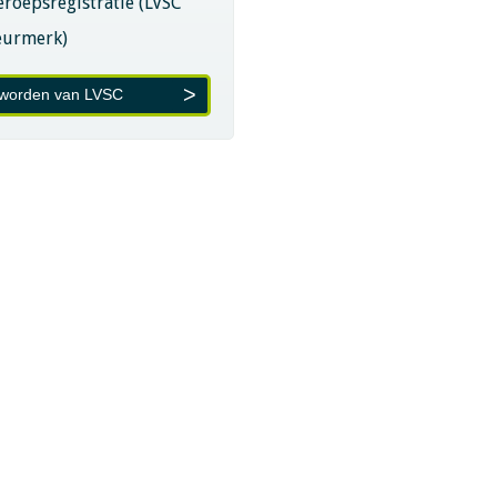
eroepsregistratie (LVSC
eurmerk)
 worden van LVSC