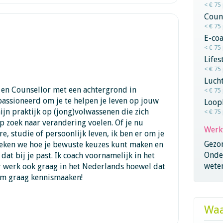
< € 75
Coun
< € 75
E-co
< € 75
Lifes
< € 75
Lucht
h en Counsellor met een achtergrond in
< € 75
passioneerd om je te helpen je leven op jouw
Loop
mijn praktijk op (jong)volwassenen die zich
< € 75
op zoek naar verandering voelen. Of je nu
Werk
re, studie of persoonlijk leven, ik ben er om je
Gezo
eken we hoe je bewuste keuzes kunt maken en
Onder
at bij je past. Ik coach voornamelijk in het
wete
r werk ook graag in het Nederlands hoewel dat
 Kom graag kennismaaken!
Waa