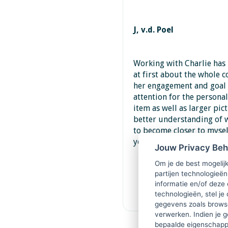
J, v.d. Poel
Working with Charlie has 
at first about the whole c
her engagement and goal o
attention for the persona
item as well as larger pic
better understanding of wh
to become closer to mysel
you!
Jouw Privacy Be
Om je de best mogelijk
partijen technologieën
informatie en/of deze
technologieën, stel je 
gegevens zoals browse
verwerken. Indien je g
bepaalde eigenschappe