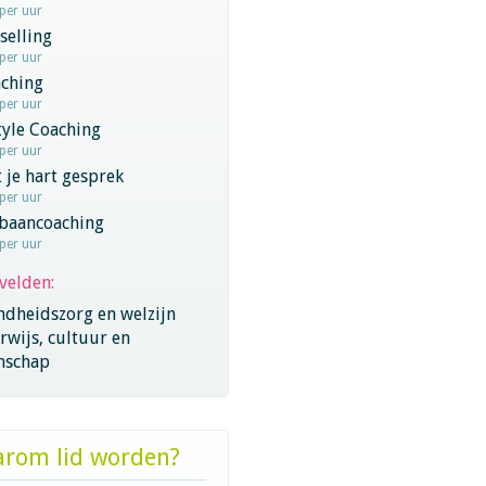
 per uur
selling
 per uur
aching
 per uur
tyle Coaching
 per uur
 je hart gesprek
 per uur
baancoaching
 per uur
velden:
ndheidszorg en welzijn
wijs, cultuur en
nschap
rom lid worden?