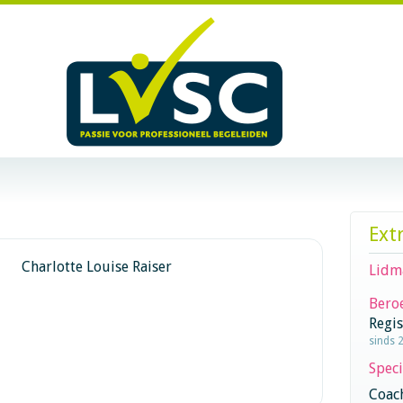
Ext
Charlotte Louise Raiser
Lidm
Beroe
Regi
sinds 
Speci
Coac