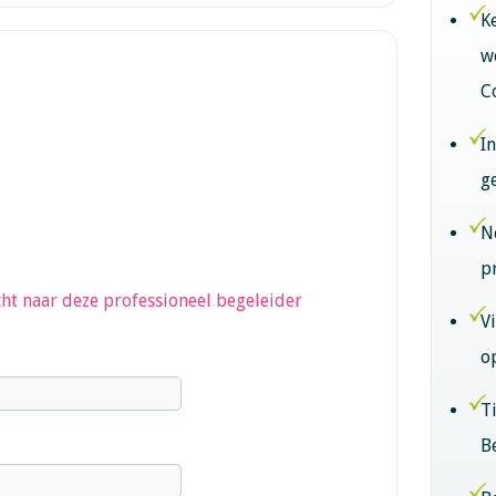
K
w
C
I
g
N
p
ht naar deze professioneel begeleider
V
o
T
B