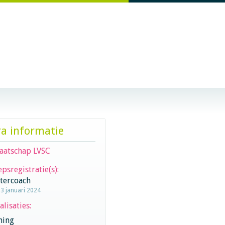
ra informatie
aatschap LVSC
psregistratie(s):
stercoach
23 januari 2024
alisaties:
hing