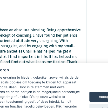
been an absolute blessing. Being apprehensive
oncept of coaching, I have found her patience,
riented attitude very energising. With
l struggles, and by engaging with my small-
ture anxieties Charlie has helped me get a
at I find important in life. It has helped me
f, and find out what keeps me tikking. Thank
heren
e ervaring te bieden, gebruiken zowel wij als derde
 zoals cookies om toegang te krijgen tot apparaat
 op te slaan. Door in te stemmen met deze
ons en derde partijen in de mogelijkheid persoonlijke
Accep
gedrag of unieke ID's op deze website te
een toestemming geeft of deze intrekt, kan dit
n en functies nadelig beïnvloeden. Klik hieronder