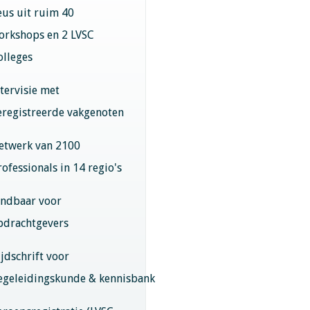
eus uit ruim 40
orkshops en 2 LVSC
olleges
ntervisie met
eregistreerde vakgenoten
etwerk van 2100
rofessionals in 14 regio's
indbaar voor
pdrachtgevers
ijdschrift voor
egeleidingskunde & kennisbank