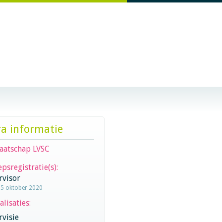
ra informatie
aatschap LVSC
psregistratie(s):
rvisor
15 oktober 2020
alisaties:
visie