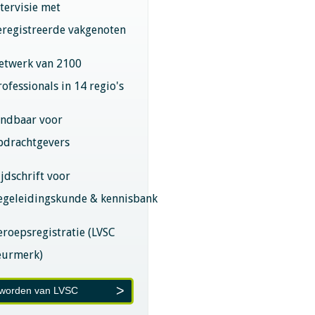
ntervisie met
eregistreerde vakgenoten
etwerk van 2100
rofessionals in 14 regio's
indbaar voor
pdrachtgevers
ijdschrift voor
egeleidingskunde & kennisbank
eroepsregistratie (LVSC
eurmerk)
 worden van LVSC