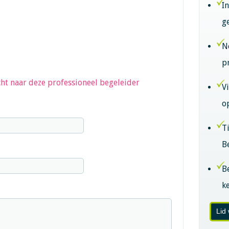
I
g
N
p
ht naar deze professioneel begeleider
V
o
T
B
B
k
Lid