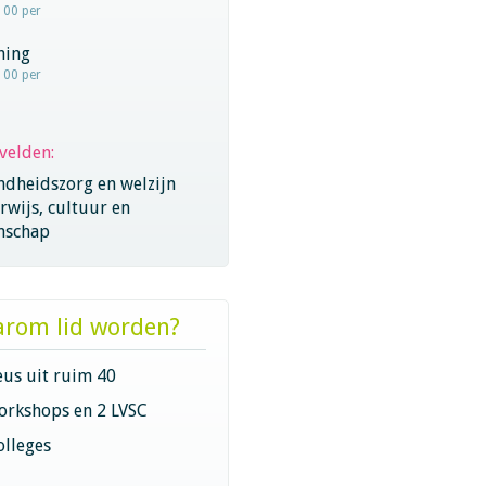
100 per
hing
100 per
velden:
ndheidszorg en welzijn
wijs, cultuur en
nschap
rom lid worden?
eus uit ruim 40
orkshops en 2 LVSC
olleges