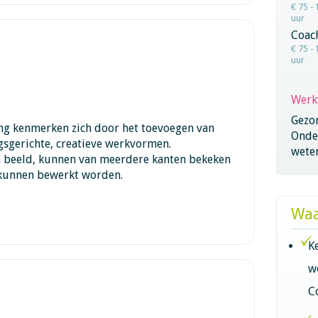
€ 75 - 
uur
Coac
€ 75 - 
uur
Werk
Gezo
ing kenmerken zich door het toevoegen van
Onder
gsgerichte, creatieve werkvormen.
wete
 beeld, kunnen van meerdere kanten bekeken
 kunnen bewerkt worden.
Waa
K
w
C