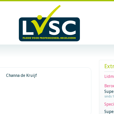
Ext
Channa de Kruijf
Lidm
Beroe
Supe
sinds 
Speci
Super