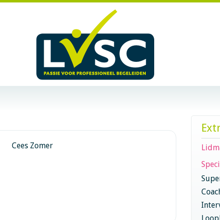
Ext
Cees Zomer
Lidm
Speci
Super
Coac
Inter
Loop