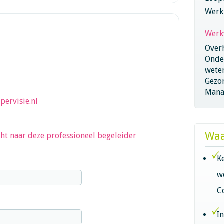
Werk
Werk
Overh
Onder
wete
Gezo
Mana
pervisie.nl
Waa
ht naar deze professioneel begeleider
K
w
C
I