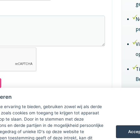
g
N
p
V
o
T
B
B
heren
k
e ervaring te bieden, gebruiken zowel wij als derde
 zoals cookies om toegang te krijgen tot apparaat
 op te slaan. Door in te stemmen met deze
Lid
ons en derde partijen in de mogelijkheid persoonlijke
Accep
gedrag of unieke ID's op deze website te
een toestemming geeft of deze intrekt, kan dit