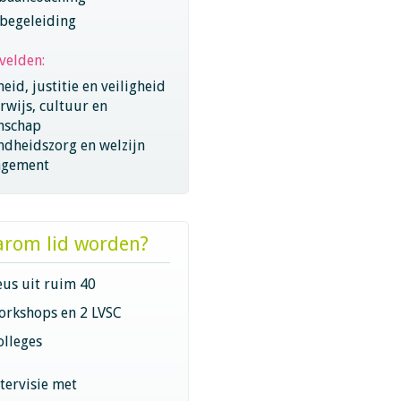
begeleiding
velden:
eid, justitie en veiligheid
wijs, cultuur en
nschap
ndheidszorg en welzijn
gement
rom lid worden?
eus uit ruim 40
orkshops en 2 LVSC
olleges
ntervisie met