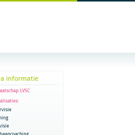
ra informatie
aatschap LVSC
alisaties:
visie
hing
visie
baancoaching