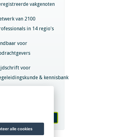
eregistreerde vakgenoten
etwerk van 2100
rofessionals in 14 regio's
indbaar voor
pdrachtgevers
ijdschrift voor
egeleidingskunde & kennisbank
eroepsregistratie (LVSC
eurmerk)
 worden van LVSC
teer alle cookies