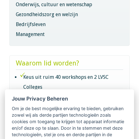
Onderwijs, cultuur en wetenschap
Gezondheidszorg en welzijn
Bedrijfsleven
Management
Waarom lid worden?
Keus uit ruim 40 workshops en 2 LVSC
Colleges
Jouw Privacy Beheren
Intervisie met geregistreerde vakgenoten
Om je de best mogelijke ervaring te bieden, gebruiken
zowel wij als derde partijen technologieën zoals
Netwerk van 2100 professionals in 14
cookies om toegang te krijgen tot apparaat informatie
regio's
en/of deze op te slaan. Door in te stemmen met deze
technologieën, stel je ons en derde partijen in de