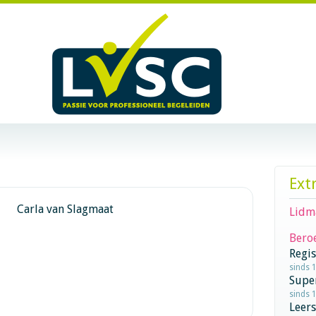
Ext
Carla van Slagmaat
Lidm
Beroe
Regi
sinds 
Supe
sinds 
Leer