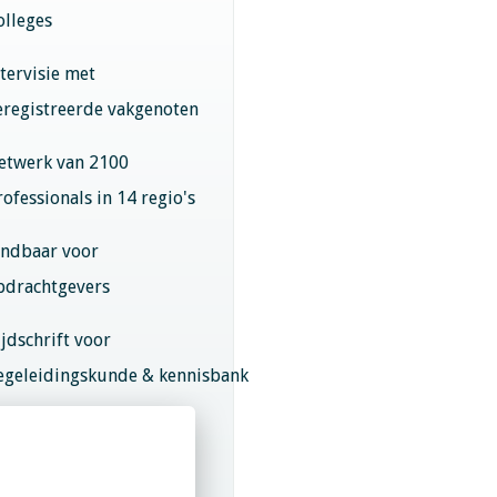
olleges
ntervisie met
eregistreerde vakgenoten
etwerk van 2100
rofessionals in 14 regio's
indbaar voor
pdrachtgevers
ijdschrift voor
egeleidingskunde & kennisbank
eroepsregistratie (LVSC
eurmerk)