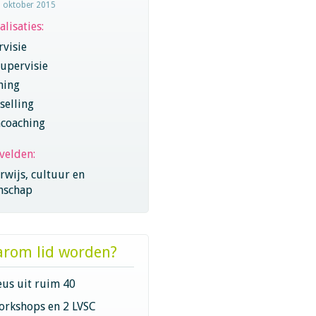
1 oktober 2015
alisaties:
visie
upervisie
hing
selling
coaching
velden:
wijs, cultuur en
nschap
rom lid worden?
eus uit ruim 40
orkshops en 2 LVSC