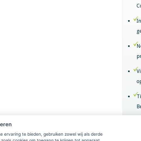
C
I
g
N
p
V
o
T
B
B
heren
k
e ervaring te bieden, gebruiken zowel wij als derde
 zoals cookies om toegang te krijgen tot apparaat