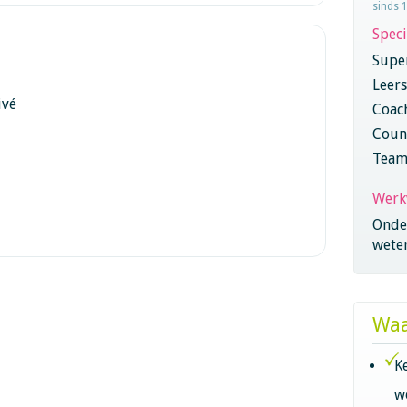
sinds 
Speci
Super
Leers
ivé
Coac
Coun
Team
Werk
Onder
wete
Waa
K
w