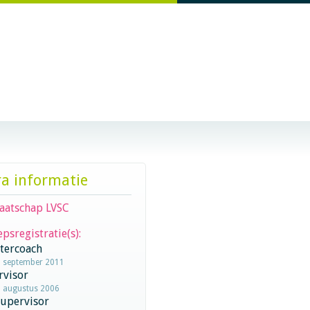
ra informatie
aatschap LVSC
psregistratie(s):
stercoach
1 september 2011
rvisor
1 augustus 2006
supervisor