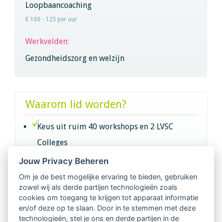
Loopbaancoaching
€ 100 - 125 per uur
Werkvelden:
Gezondheidszorg en welzijn
Waarom lid worden?
Keus uit ruim 40 workshops en 2 LVSC
Colleges
Jouw Privacy Beheren
Intervisie met geregistreerde vakgenoten
Om je de best mogelijke ervaring te bieden, gebruiken
zowel wij als derde partijen technologieën zoals
Netwerk van 2100 professionals in 14
cookies om toegang te krijgen tot apparaat informatie
regio's
en/of deze op te slaan. Door in te stemmen met deze
technologieën, stel je ons en derde partijen in de