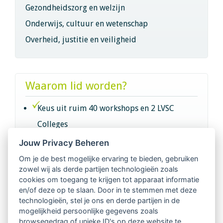
Gezondheidszorg en welzijn
Onderwijs, cultuur en wetenschap
Overheid, justitie en veiligheid
Waarom lid worden?
Keus uit ruim 40 workshops en 2 LVSC
Colleges
Jouw Privacy Beheren
Intervisie met geregistreerde vakgenoten
Om je de best mogelijke ervaring te bieden, gebruiken
zowel wij als derde partijen technologieën zoals
Netwerk van 2100 professionals in 14
cookies om toegang te krijgen tot apparaat informatie
regio's
en/of deze op te slaan. Door in te stemmen met deze
technologieën, stel je ons en derde partijen in de
mogelijkheid persoonlijke gegevens zoals
Vindbaar voor opdrachtgevers
browsegedrag of unieke ID's op deze website te