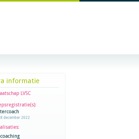
ra informatie
aatschap LVSC
psregistratie(s):
stercoach
18 december 2022
alisaties:
coaching