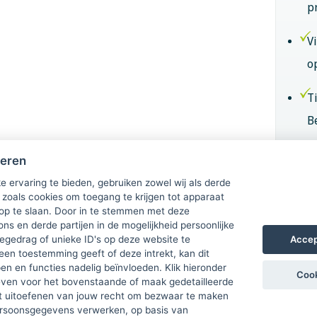
p
V
o
T
B
B
heren
k
e ervaring te bieden, gebruiken zowel wij als derde
 zoals cookies om toegang te krijgen tot apparaat
 op te slaan. Door in te stemmen met deze
Lid
ons en derde partijen in de mogelijkheid persoonlijke
Accep
gedrag of unieke ID's op deze website te
een toestemming geeft of deze intrekt, kan dit
n en functies nadelig beïnvloeden. Klik hieronder
Cook
ven voor het bovenstaande of maak gedetailleerde
t uitoefenen van jouw recht om bezwaar te maken
ersoonsgegevens verwerken, op basis van