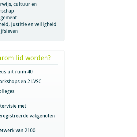
wijs, cultuur en
nschap
gement
eid, justitie en veiligheid
jfsleven
rom lid worden?
eus uit ruim 40
orkshops en 2 LVSC
olleges
ntervisie met
eregistreerde vakgenoten
etwerk van 2100