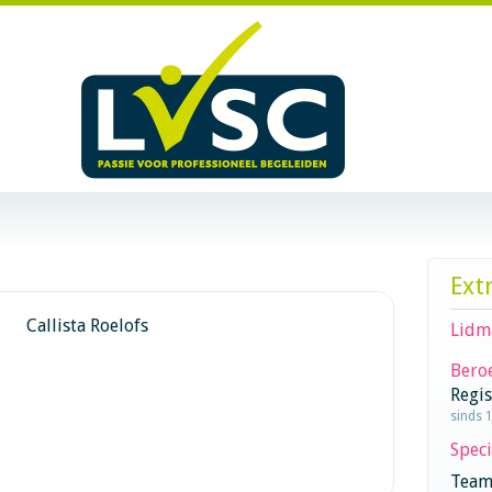
Ext
Callista Roelofs
Lidm
Beroe
Regi
sinds 
Speci
Team