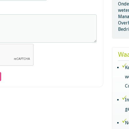
Onder
wete
Mana
Overh
Bedri
Waa
K
w
C
I
g
N