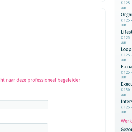
€ 125 
uur
Orga
€ 125 
uur
Lifes
€ 125 
uur
Loop
€ 125 
uur
E-co
€ 125 
uur
ht naar deze professioneel begeleider
Execu
€ 150 
uur
Inter
€ 125 
uur
Werk
Gezo