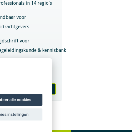
rofessionals in 14 regio's
indbaar voor
pdrachtgevers
ijdschrift voor
egeleidingskunde & kennisbank
eroepsregistratie (LVSC
eurmerk)
 worden van LVSC
teer alle cookies
ies instellingen