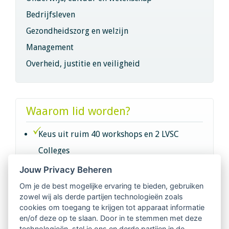
Bedrijfsleven
Gezondheidszorg en welzijn
Management
Overheid, justitie en veiligheid
Waarom lid worden?
Keus uit ruim 40 workshops en 2 LVSC
Colleges
Jouw Privacy Beheren
Intervisie met geregistreerde vakgenoten
Om je de best mogelijke ervaring te bieden, gebruiken
zowel wij als derde partijen technologieën zoals
Netwerk van 2100 professionals in 14
cookies om toegang te krijgen tot apparaat informatie
regio's
en/of deze op te slaan. Door in te stemmen met deze
technologieën, stel je ons en derde partijen in de