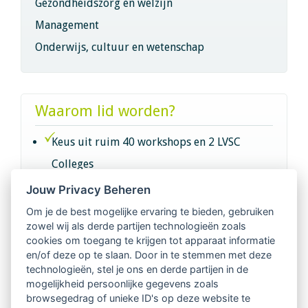
Gezondheidszorg en welzijn
Management
Onderwijs, cultuur en wetenschap
Waarom lid worden?
Keus uit ruim 40 workshops en 2 LVSC
Colleges
Jouw Privacy Beheren
Intervisie met geregistreerde vakgenoten
Om je de best mogelijke ervaring te bieden, gebruiken
zowel wij als derde partijen technologieën zoals
Netwerk van 2100 professionals in 14
cookies om toegang te krijgen tot apparaat informatie
regio's
en/of deze op te slaan. Door in te stemmen met deze
technologieën, stel je ons en derde partijen in de
mogelijkheid persoonlijke gegevens zoals
Vindbaar voor opdrachtgevers
browsegedrag of unieke ID's op deze website te