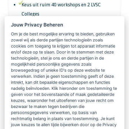
Keus uit ruim 40 workshops en 2 LVSC
Colleges
Jouw Privacy Beheren
Intervisie met geregistreerde vakgenoten
Om je de best mogelijke ervaring te bieden, gebruiken
zowel wij als derde partijen technologieën zoals
Netwerk van 2100 professionals in 14
cookies om toegang te krijgen tot apparaat informatie
regio's
en/of deze op te slaan. Door in te stemmen met deze
technologieën, stel je ons en derde partijen in de
mogelijkheid persoonlijke gegevens zoals
Vindbaar voor opdrachtgevers
browsegedrag of unieke ID's op deze website te
verwerken. Indien je geen toestemming geeft of deze
Tijdschrift voor
intrekt, kan dit bepaalde eigenschappen en functies
Begeleidingskunde & kennisbank
nadelig beïnvloeden. Klik hieronder om toestemming te
geven voor het bovenstaande of maak gedetailleerde
keuzes, waaronder het uitoefenen van jouw recht om
Beroepsregistratie (LVSC keurmerk)
bezwaar te maken tegen bedrijven die
persoonsgegevens verwerken, op basis van
Lid worden van LVSC
rechtmatig belang in plaats van toestemming. Je kunt
jouw keuzes te allen tijde bijwerken door op de Privacy