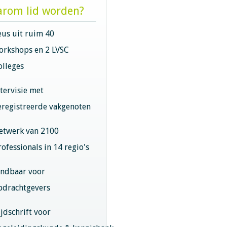
rom lid worden?
eus uit ruim 40
orkshops en 2 LVSC
olleges
ntervisie met
eregistreerde vakgenoten
etwerk van 2100
rofessionals in 14 regio's
indbaar voor
pdrachtgevers
ijdschrift voor