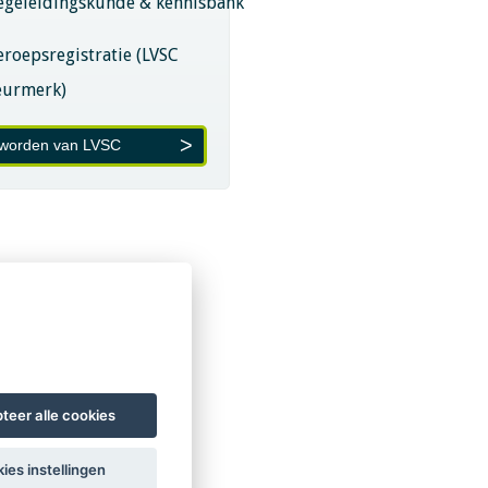
egeleidingskunde & kennisbank
eroepsregistratie (LVSC
eurmerk)
 worden van LVSC
teer alle cookies
ies instellingen