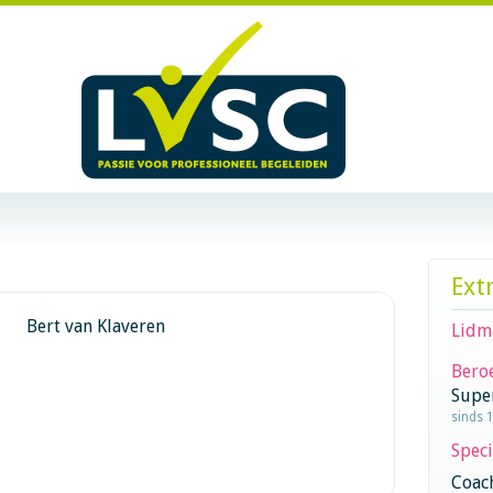
Ext
Bert van Klaveren
Lidm
Beroe
Supe
sinds 
Speci
Coac