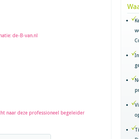
Waa
K
w
atie: de-B-van.nl
C
I
g
N
p
V
ht naar deze professioneel begeleider
o
T