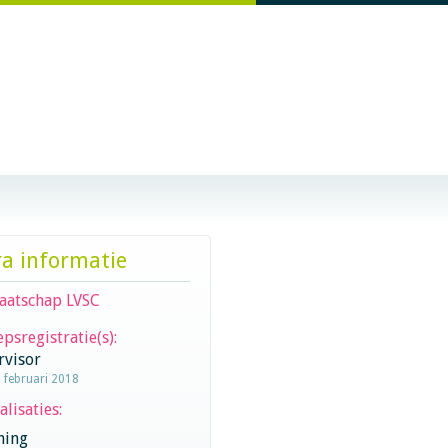
ra informatie
aatschap LVSC
psregistratie(s):
rvisor
1 februari 2018
alisaties:
hing