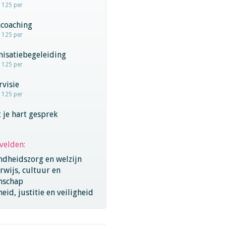
- 125 per
coaching
- 125 per
nisatiebegeleiding
- 125 per
visie
- 125 per
 je hart gesprek
velden:
ndheidszorg en welzijn
wijs, cultuur en
nschap
eid, justitie en veiligheid