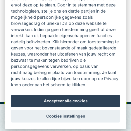
regio's
en/of deze op te slaan. Door in te stemmen met deze
technologieën, stel je ons en derde partijen in de
mogelijkheid persoonlijke gegevens zoals
Vindbaar voor opdrachtgevers
browsegedrag of unieke ID's op deze website te
verwerken. Indien je geen toestemming geeft of deze
Tijdschrift voor
intrekt, kan dit bepaalde eigenschappen en functies
Begeleidingskunde & kennisbank
nadelig beïnvloeden. Klik hieronder om toestemming te
geven voor het bovenstaande of maak gedetailleerde
keuzes, waaronder het uitoefenen van jouw recht om
Beroepsregistratie (LVSC keurmerk)
bezwaar te maken tegen bedrijven die
persoonsgegevens verwerken, op basis van
Lid worden van LVSC
rechtmatig belang in plaats van toestemming. Je kunt
jouw keuzes te allen tijde bijwerken door op de Privacy
knop onder aan het scherm te klikken.
Accepteer alle cookies
Cookies instellingen