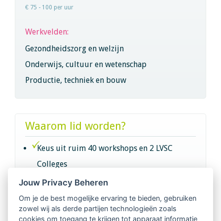
€ 75 - 100 per uur
Werkvelden:
Gezondheidszorg en welzijn
Onderwijs, cultuur en wetenschap
Productie, techniek en bouw
Waarom lid worden?
Keus uit ruim 40 workshops en 2 LVSC
Colleges
Jouw Privacy Beheren
Intervisie met geregistreerde vakgenoten
Om je de best mogelijke ervaring te bieden, gebruiken
zowel wij als derde partijen technologieën zoals
Netwerk van 2100 professionals in 14
cookies om toegang te krijgen tot apparaat informatie