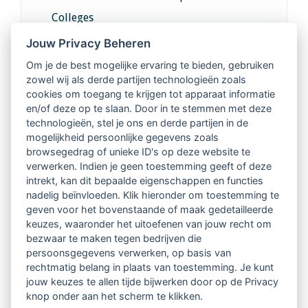
Colleges
Jouw Privacy Beheren
Intervisie met geregistreerde vakgenoten
Om je de best mogelijke ervaring te bieden, gebruiken
zowel wij als derde partijen technologieën zoals
Netwerk van 2100 professionals in 14
cookies om toegang te krijgen tot apparaat informatie
regio's
en/of deze op te slaan. Door in te stemmen met deze
technologieën, stel je ons en derde partijen in de
mogelijkheid persoonlijke gegevens zoals
Vindbaar voor opdrachtgevers
browsegedrag of unieke ID's op deze website te
verwerken. Indien je geen toestemming geeft of deze
Tijdschrift voor
intrekt, kan dit bepaalde eigenschappen en functies
Begeleidingskunde & kennisbank
nadelig beïnvloeden. Klik hieronder om toestemming te
geven voor het bovenstaande of maak gedetailleerde
keuzes, waaronder het uitoefenen van jouw recht om
Beroepsregistratie (LVSC keurmerk)
bezwaar te maken tegen bedrijven die
persoonsgegevens verwerken, op basis van
Lid worden van LVSC
rechtmatig belang in plaats van toestemming. Je kunt
jouw keuzes te allen tijde bijwerken door op de Privacy
knop onder aan het scherm te klikken.