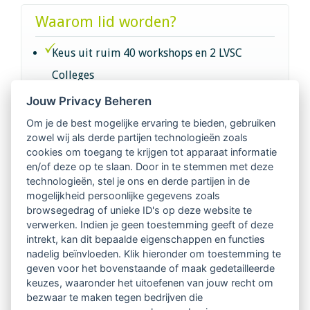
Waarom lid worden?
Keus uit ruim 40 workshops en 2 LVSC
Colleges
Jouw Privacy Beheren
Intervisie met geregistreerde vakgenoten
Om je de best mogelijke ervaring te bieden, gebruiken
zowel wij als derde partijen technologieën zoals
Netwerk van 2100 professionals in 14
cookies om toegang te krijgen tot apparaat informatie
regio's
en/of deze op te slaan. Door in te stemmen met deze
technologieën, stel je ons en derde partijen in de
mogelijkheid persoonlijke gegevens zoals
Vindbaar voor opdrachtgevers
browsegedrag of unieke ID's op deze website te
verwerken. Indien je geen toestemming geeft of deze
Tijdschrift voor
intrekt, kan dit bepaalde eigenschappen en functies
Begeleidingskunde & kennisbank
nadelig beïnvloeden. Klik hieronder om toestemming te
geven voor het bovenstaande of maak gedetailleerde
keuzes, waaronder het uitoefenen van jouw recht om
Beroepsregistratie (LVSC keurmerk)
bezwaar te maken tegen bedrijven die